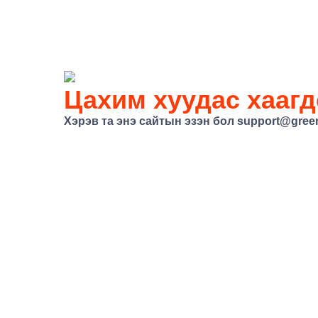
Цахим хуудас хаагд
Хэрэв та энэ сайтын эзэн бол
support@gree