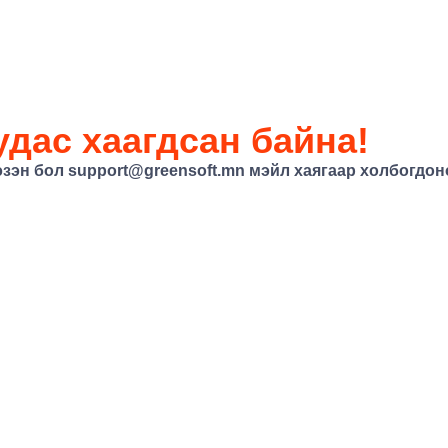
дас хаагдсан байна!
эзэн бол
support@greensoft.mn
мэйл хаягаар холбогдоно