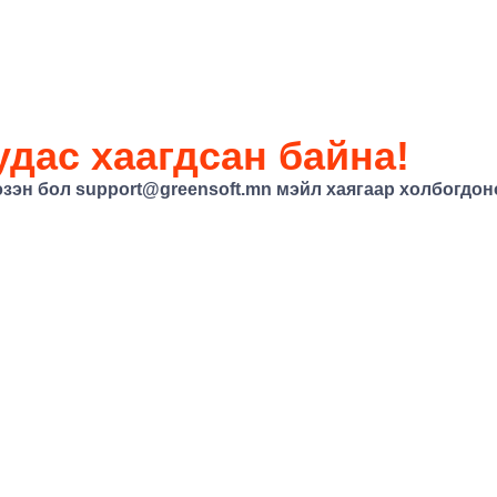
дас хаагдсан байна!
эзэн бол
support@greensoft.mn
мэйл хаягаар холбогдоно