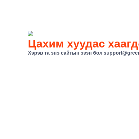
Цахим хуудас хаагд
Хэрэв та энэ сайтын эзэн бол
support@gree