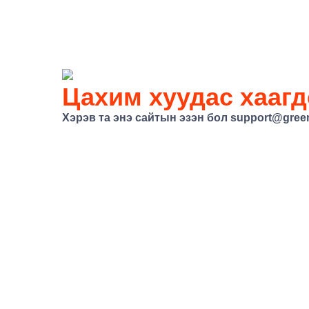
Цахим хуудас хаагд
Хэрэв та энэ сайтын эзэн бол
support@gree