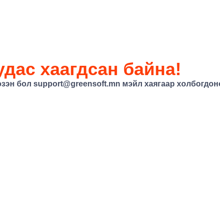
дас хаагдсан байна!
эзэн бол
support@greensoft.mn
мэйл хаягаар холбогдоно