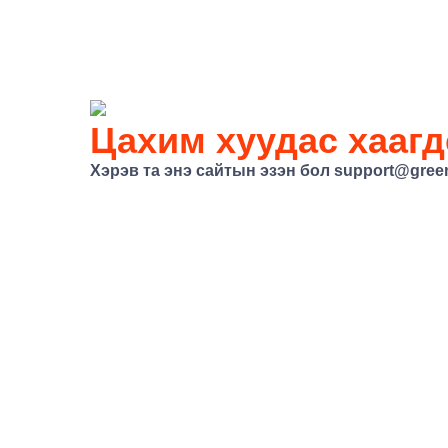
Цахим хуудас хаагд
Хэрэв та энэ сайтын эзэн бол
support@gree