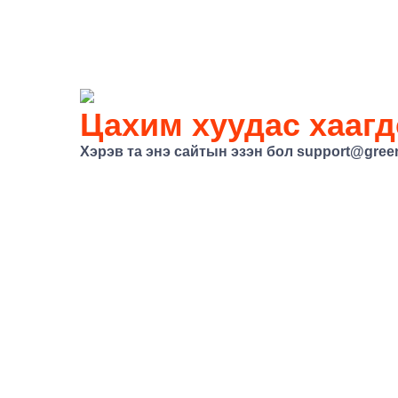
Цахим хуудас хаагд
Хэрэв та энэ сайтын эзэн бол
support@gree