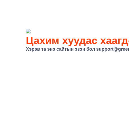
Цахим хуудас хаагд
Хэрэв та энэ сайтын эзэн бол
support@gree