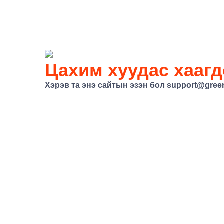
Цахим хуудас хаагд
Хэрэв та энэ сайтын эзэн бол
support@gree