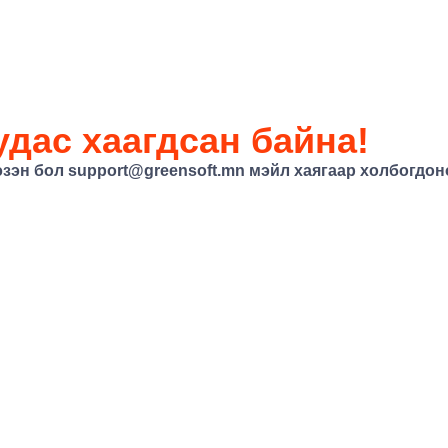
дас хаагдсан байна!
эзэн бол
support@greensoft.mn
мэйл хаягаар холбогдоно