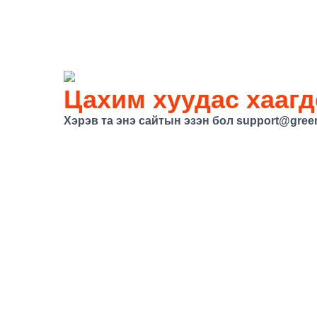
Цахим хуудас хаагд
Хэрэв та энэ сайтын эзэн бол
support@gree