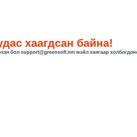
дас хаагдсан байна!
эзэн бол
support@greensoft.mn
мэйл хаягаар холбогдоно